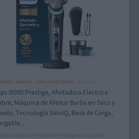
ADORAS
/
AMAZON
/
CHOLLOS RECIENTES
24/02/2026
ips i9000 Prestige, Afeitadora Eléctrica
bre, Máquina de Afeitar Barba en Seco y
edo, Tecnología SkinIQ, Base de Carga,
argable…
itadora Eléctrica Philips i9000 Prestige es la solución