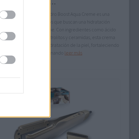
trolitos y ceramid…
ema facial Neutrogena Hydro Boost Aqua Creme es una
ente opción para aquellos que buscan una hidratación
nda y duradera sin perfume. Con ingredientes como ácido
rónico, aminoácidos, electrolitos y ceramidas, esta crema
 el proceso natural de hidratación de la piel, fortaleciendo
rrera cutánea y proporcionando
leer más