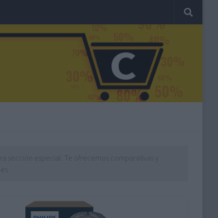
ra sección especial. Te ofrecemos comparativas y
es.