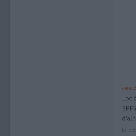
CHOLLO
Loci
SPF5
d’al
La loci