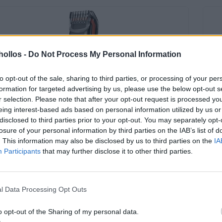
ollos -
Do Not Process My Personal Information
to opt-out of the sale, sharing to third parties, or processing of your per
formation for targeted advertising by us, please use the below opt-out s
r selection. Please note that after your opt-out request is processed y
eing interest-based ads based on personal information utilized by us or
disclosed to third parties prior to your opt-out. You may separately opt-
losure of your personal information by third parties on the IAB’s list of
. This information may also be disclosed by us to third parties on the
IA
Participants
that may further disclose it to other third parties.
N
/
BELLEZA
/
CHOLLOS 50%
/
CHOLLOS RECIENTES
11/02/2026
AMAZ
us Hades – Barbero, cuchillas de acero
Neu
idable
gana
l Data Processing Opt Outs
perf
rus Hades es un barbero que se convertirá en tu mejor
o opt-out of the Sharing of my personal data.