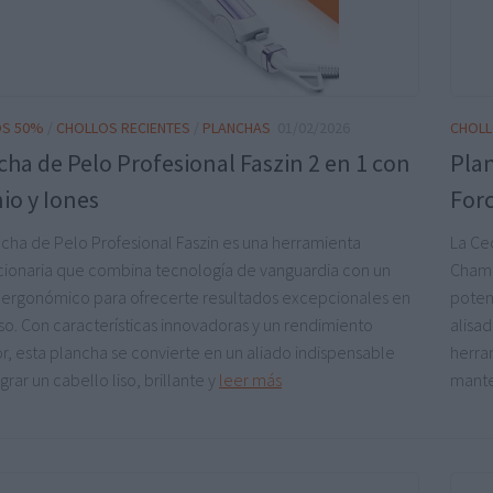
OS 50%
/
CHOLLOS RECIENTES
/
PLANCHAS
01/02/2026
CHOLL
cha de Pelo Profesional Faszin 2 en 1 con
Plan
io y Iones
For
ncha de Pelo Profesional Faszin es una herramienta
La Ce
cionaria que combina tecnología de vanguardia con un
Champ
 ergonómico para ofrecerte resultados excepcionales en
poten
so. Con características innovadoras y un rendimiento
alisa
r, esta plancha se convierte en un aliado indispensable
herra
grar un cabello liso, brillante y
leer más
manten