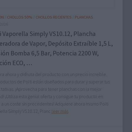
ON
/
CHOLLOS 50%
/
CHOLLOS RECIENTES
/
PLANCHAS
/2026
i Vaporella Simply VS10.12, Plancha
radora de Vapor, Depósito Extraíble 1,5 L,
ión Bomba 6,5 Bar, Potencia 2200 W,
ción ECO, …
a ahora y disfruta del producto con un precio increíble.
roductos de Polti están diseñados para durar y superar tus
tativas. ¡Aprovecha para tener planchas con la mejor
d! ¡Utiliza esta genial oferta y consigue tu producto en
a a un coste sin precedentes! Adquiere ahora mismo Polti
ella Simply VS10.12, Planc
leer más