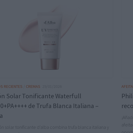
S RECIENTES
/
CREMAS
29/01/2026
AFEIT
ón Solar Tonificante Waterfull
Phil
0+PA++++ de Trufa Blanca Italiana –
reco
ba
¡Añad
afeita
ón solar tonificante d’alba combina trufa blanca italiana y
oport