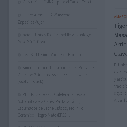
Calvin Klein CKIN2U para él Eau de Toilette
Under Armour UA W Ascend
AMAZO
ZapatillasMujer
Tige
Masaj
adidas Unisex Kids’ Zapatilla Advantage
Base 2.0 (Niños)
Arti
Clav
Levi’S 511 Slim – Vaqueros Hombre
El bál
American Tourister Urban Track, Bolsa de
extern
Viaje con 2 Ruedas, 55 cm, 55 L, Schwarz
y artic
(Asphalt Black)
tradic
siglo,
PHILIPS Serie 2200 Cafetera Espresso
Alcanf
Automática – 2 Cafés, Pantalla Táctil,
Espumador de Leche Clásico, Molinillo
Cerámico, Negro Mate (EP22…