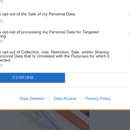
elec
 para el cuidado de tu cabello y barba. Con una autonomía
In
a 50 minutos, podrás usarlo sin interrupciones y sin
La cr
o opt-out of the Sale of my Personal Data.
iones de potencia, garantizando un corte preciso en cada
excel
In
er más
profu
to opt-out of processing my Personal Data for Targeted
hialu
ing.
In
apoya
su ba
o opt-out of Collection, Use, Retention, Sale, and/or Sharing
ersonal Data that Is Unrelated with the Purposes for which it
lected.
In
CONFIRM
Data Deletion
Data Access
Privacy Policy