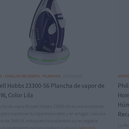
N
/
CHOLLOS RECIENTES
/
PLANCHAS
26/02/2026
AFEIT
ell Hobbs 23300-56 Plancha de vapor de
Phil
W, Color Lila
Hom
Húm
ncha de vapor Russell Hobbs 23300-56 es una excelente
Rec
 para mantener tu ropa impecable y sin arrugas. Con una
ia de 2400 W, esta plancha inalámbrica y recargable
La Afe
 un rendimiento excepcional en cada uso.
leer más