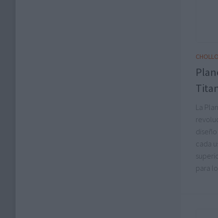
CHOLL
Plan
Titan
La Pla
revolu
diseño
cada u
superio
para lo