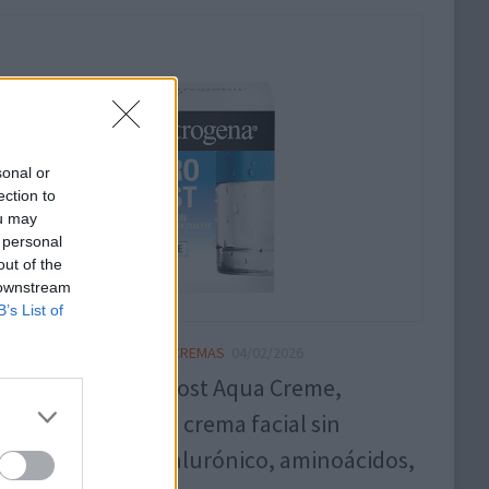
sonal or
ection to
ou may
 personal
out of the
 downstream
B’s List of
ON
/
CHOLLOS RECIENTES
/
CREMAS
04/02/2026
trogena Hydro Boost Aqua Creme,
dor de la prueba, crema facial sin
ume con ácido hialurónico, aminoácidos,