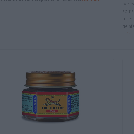
perfe
apura
su sis
de af
más