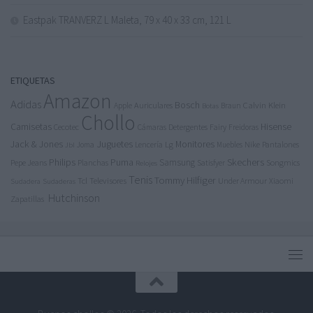
Eastpak TRANVERZ L Maleta, 79 x 40 x 33 cm, 121 L
ETIQUETAS
Amazon
Adidas
Bosch
Calvin Klein
Apple
Auriculares
Braun
Botas
Chollo
Camisetas
Hisense
Cecotec
Detergentes
Fairy
Cámaras
Freidoras
Jack & Jones
Juguetes
Lg
Monitores
Nike
Pantalones
Joma
Lencería
Muebles
Jbl
Philips
Puma
Skechers
Samsung
Pepe Jeans
Songmics
Planchas
Satisfyer
Relojes
Tenis
Tommy Hilfiger
Tcl
Televisores
Under Armour
Xiaomi
Sudadera
Sudaderas
Hutchinson
Zapatillas