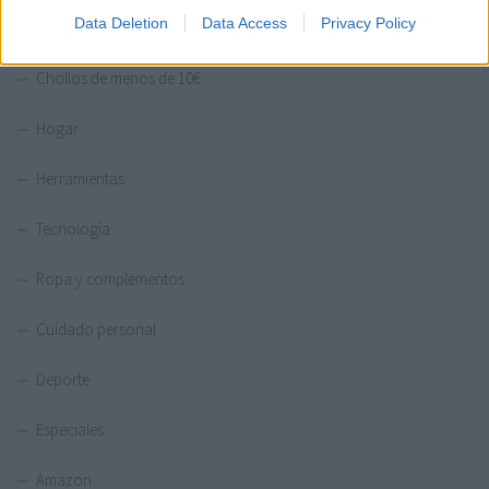
Data Deletion
Data Access
Privacy Policy
Chollos al 50%
Chollos de menos de 10€
Hogar
Herramientas
Tecnología
Ropa y complementos
Cuidado personal
Deporte
Especiales
Amazon