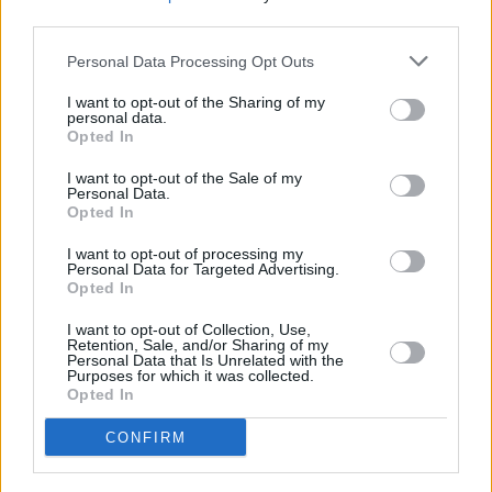
Woodburn 2 WP for Hombre, Gris – Talla 41
third parties.
EU
Personal Data Processing Opt Outs
Las zapatillas de senderismo y trekking Columbia Woodburn 2
I want to opt-out of the Sharing of my
Wp son una excelente opción para los amantes de la naturaleza
personal data.
que buscan comodidad, durabilidad y protección en sus
Opted In
aventuras al aire libre. Con una combinación superior de malla
I want to opt-out of the Sale of my
impermeable y cuero, estas zapatillas ofrecen una excelente
Personal Data.
Opted In
protección contra los elementos, mantenie
leer más
I want to opt-out of processing my
Personal Data for Targeted Advertising.
Opted In
I want to opt-out of Collection, Use,
REDES SOCIALES
Retention, Sale, and/or Sharing of my
Personal Data that Is Unrelated with the
Purposes for which it was collected.
Opted In
SECCIONES
CONFIRM
Chollos recientes