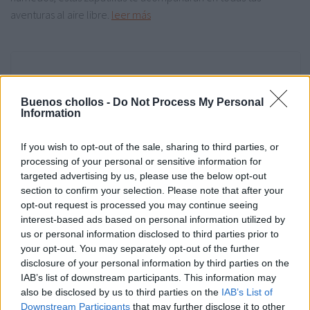
aventuras al aire libre.
leer más
Buenos chollos -
Do Not Process My Personal
Information
If you wish to opt-out of the sale, sharing to third parties, or
processing of your personal or sensitive information for
targeted advertising by us, please use the below opt-out
section to confirm your selection. Please note that after your
opt-out request is processed you may continue seeing
interest-based ads based on personal information utilized by
us or personal information disclosed to third parties prior to
your opt-out. You may separately opt-out of the further
disclosure of your personal information by third parties on the
CALZADO
/
CHOLLOS RECIENTES
01/02/2026
IAB’s list of downstream participants. This information may
Zapatillas de senderismo Columbia
also be disclosed by us to third parties on the
IAB’s List of
Downstream Participants
that may further disclose it to other