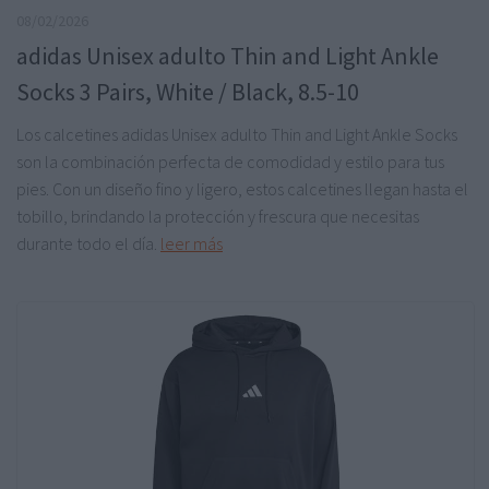
08/02/2026
adidas Unisex adulto Thin and Light Ankle
Socks 3 Pairs, White / Black, 8.5-10
Los calcetines adidas Unisex adulto Thin and Light Ankle Socks
son la combinación perfecta de comodidad y estilo para tus
pies. Con un diseño fino y ligero, estos calcetines llegan hasta el
tobillo, brindando la protección y frescura que necesitas
durante todo el día.
leer más