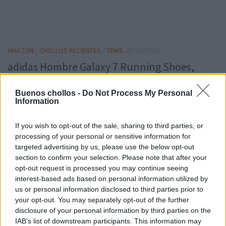
AMAZON
/
CHOLLOS RECIENTES
/
TENIS
25/02/2026
adidas Hombre Galaxy 7 Running Shoes,
Onix/Orbit Grey/Cloud White, 44 2/3 EU
Buenos chollos -
Do Not Process My Personal
Information
Los adidas Hombre Galaxy 7 Running Shoes son la elección
perfecta para aquellos que buscan comodidad y estilo en cada
If you wish to opt-out of the sale, sharing to third parties, or
carrera. Con una horma clásica que se adapta a la perfección al
processing of your personal or sensitive information for
pie, estos zapatos ofrecen un ajuste cómodo y seguro que te
targeted advertising by us, please use the below opt-out
permitirá concentrarte en tu entrenamiento sin distracciones.
section to confirm your selection. Please note that after your
leer más
opt-out request is processed you may continue seeing
interest-based ads based on personal information utilized by
us or personal information disclosed to third parties prior to
your opt-out. You may separately opt-out of the further
disclosure of your personal information by third parties on the
IAB’s list of downstream participants. This information may