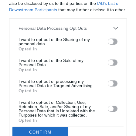
also be disclosed by us to third parties on the
IAB’s List of
Downstream Participants
that may further disclose it to other
third parties.
Personal Data Processing Opt Outs
I want to opt-out of the Sharing of my
personal data.
Opted In
I want to opt-out of the Sale of my
Personal Data.
Opted In
AMAZON
/
CHOLLOS 50%
/
CHOLLOS RECIENTES
/
PANTALONES
CORTOS
I want to opt-out of processing my
Personal Data for Targeted Advertising.
19/02/2026
Opted In
Adidas Hombre SQUADRA25 Short, Team
I want to opt-out of Collection, Use,
Retention, Sale, and/or Sharing of my
Navy Blue 2/Team Navy Blue 2/White, S
Personal Data that Is Unrelated with the
Purposes for which it was collected.
Los shorts Adidas Hombre SQUADRA25 son una excelente
Opted In
opción para los amantes del deporte que buscan comodidad y
CONFIRM
estilo. Con un corte clásico que se adapta a cualquier tipo de