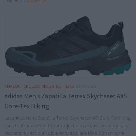
AMAZON
/
CHOLLOS RECIENTES
/
TENIS
03/03/2026
adidas Men’s Zapatilla Terrex Skychaser AX5
Gore-Tex Hiking
Las adidas Men’s Zapatilla Terrex Skychaser AX5 Gore-Tex Hiking
son el calzado perfecto para aquellos que buscan comodidad,
resistencia y estilo en sus aventuras al aire libre. Con un corte