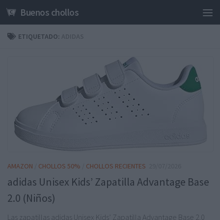
Buenos chollos
Saltar al contenido
ETIQUETADO:
ADIDAS
AMAZON
/
CHOLLOS 50%
/
CHOLLOS RECIENTES
29/07/2026
adidas Unisex Kids’ Zapatilla Advantage Base
2.0 (Niños)
Las zapatillas adidas Unisex Kids’ Zapatilla Advantage Base 2.0