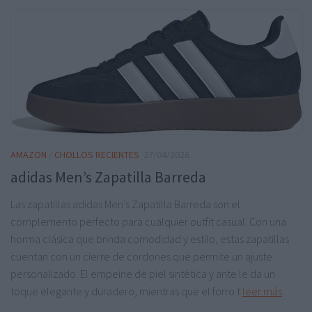
AMAZON
/
CHOLLOS RECIENTES
27/04/2026
adidas Men’s Zapatilla Barreda
Las zapatillas adidas Men’s Zapatilla Barreda son el
complemento perfecto para cualquier outfit casual. Con una
horma clásica que brinda comodidad y estilo, estas zapatillas
cuentan con un cierre de cordones que permite un ajuste
personalizado. El empeine de piel sintética y ante le da un
toque elegante y duradero, mientras que el forro t
leer más