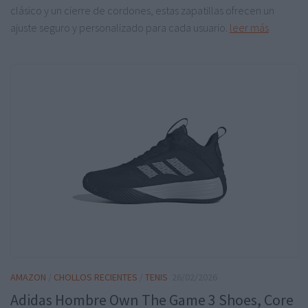
clásico y un cierre de cordones, estas zapatillas ofrecen un
ajuste seguro y personalizado para cada usuario.
leer más
AMAZON
/
CHOLLOS RECIENTES
/
TENIS
26/02/2026
Adidas Hombre Own The Game 3 Shoes, Core