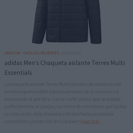
AMAZON
/
CHOLLOS RECIENTES
20/05/2026
adidas Men’s Chaqueta aislante Terrex Multi
Essentials
La chaqueta aislante Terrex Multi Essentials de adidas es una
prenda imprescindible para los amantes de la aventura y la
exploración al aire libre. Con un corte clásico que se adapta
perfectamente al cuerpo y un cierre de cremallera que facilita
su colocación, esta chaqueta está diseñada para brindar
comodidad y protección en cualquier si
leer más