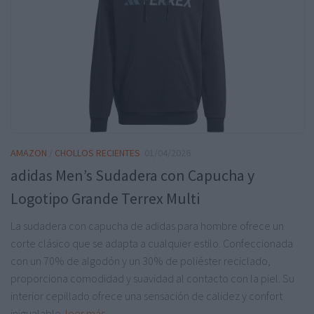
AMAZON
/
CHOLLOS RECIENTES
01/04/2026
adidas Men’s Sudadera con Capucha y
Logotipo Grande Terrex Multi
La sudadera con capucha de adidas para hombre ofrece un
corte clásico que se adapta a cualquier estilo. Confeccionada
con un 70% de algodón y un 30% de poliéster reciclado,
proporciona comodidad y suavidad al contacto con la piel. Su
interior cepillado ofrece una sensación de calidez y confort
inigualable.
leer más