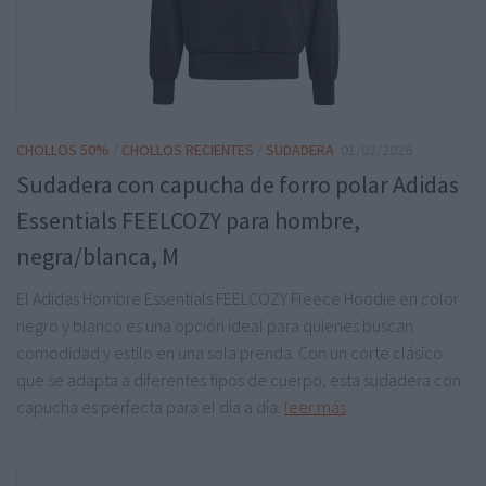
CHOLLOS 50%
/
CHOLLOS RECIENTES
/
SUDADERA
01/02/2026
Sudadera con capucha de forro polar Adidas
Essentials FEELCOZY para hombre,
negra/blanca, M
El Adidas Hombre Essentials FEELCOZY Fleece Hoodie en color
negro y blanco es una opción ideal para quienes buscan
comodidad y estilo en una sola prenda. Con un corte clásico
que se adapta a diferentes tipos de cuerpo, esta sudadera con
capucha es perfecta para el día a día.
leer más