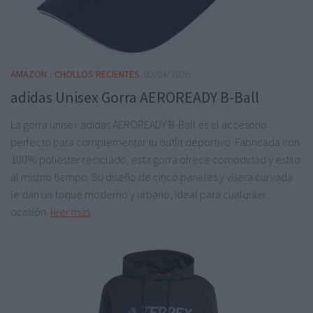
AMAZON
/
CHOLLOS RECIENTES
02/04/2026
adidas Unisex Gorra AEROREADY B-Ball
La gorra unisex adidas AEROREADY B-Ball es el accesorio
perfecto para complementar tu outfit deportivo. Fabricada con
100% poliéster reciclado, esta gorra ofrece comodidad y estilo
al mismo tiempo. Su diseño de cinco paneles y visera curvada
le dan un toque moderno y urbano, ideal para cualquier
ocasión.
leer más