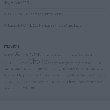
Negro Mate (EP22…
PUMA 392326 ZapatillasUnisex Adulto
Eastpak TRANVERZ L Maleta, 79 x 40 x 33 cm, 121 L
ETIQUETAS
Amazon
Adidas
Bosch
Calvin Klein
Apple
Auriculares
Braun
Botas
Chollo
Camisetas
Hisense
Cecotec
Detergentes
Fairy
Cámaras
Freidoras
Jack & Jones
Juguetes
Lg
Monitores
Nike
Pantalones
Joma
Lencería
Muebles
Jbl
Philips
Puma
Skechers
Samsung
Pepe Jeans
Songmics
Planchas
Satisfyer
Relojes
Tenis
Tommy Hilfiger
Tcl
Televisores
Under Armour
Xiaomi
Sudadera
Sudaderas
Hutchinson
Zapatillas