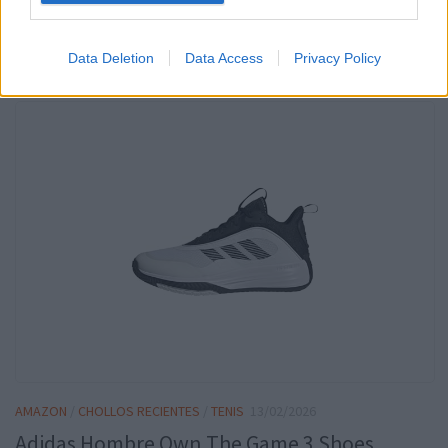
cuerpo, estos shorts son ideales para entrenamientos, partidos
o simplemente para un look casual y deportivo.
leer más
Data Deletion
Data Access
Privacy Policy
AMAZON
/
CHOLLOS RECIENTES
/
TENIS
13/02/2026
Adidas Hombre Own The Game 3 Shoes,