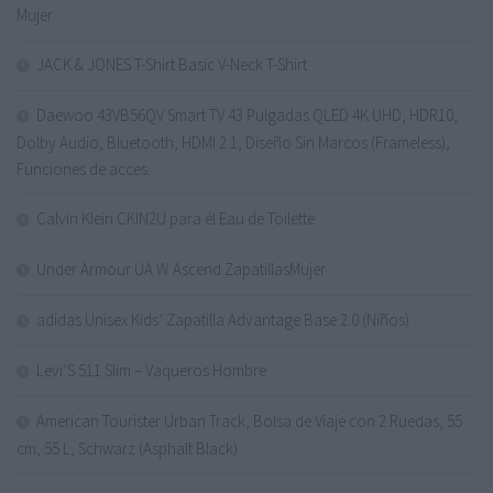
Mujer
JACK & JONES T-Shirt Basic V-Neck T-Shirt
Daewoo 43VB56QV Smart TV 43 Pulgadas QLED 4K UHD, HDR10,
Dolby Audio, Bluetooth, HDMI 2.1, Diseño Sin Marcos (Frameless),
Funciones de acces…
Calvin Klein CKIN2U para él Eau de Toilette
Under Armour UA W Ascend ZapatillasMujer
adidas Unisex Kids’ Zapatilla Advantage Base 2.0 (Niños)
Levi’S 511 Slim – Vaqueros Hombre
American Tourister Urban Track, Bolsa de Viaje con 2 Ruedas, 55
cm, 55 L, Schwarz (Asphalt Black)