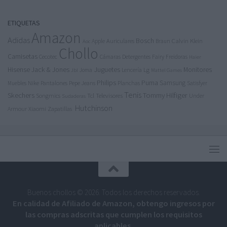
ETIQUETAS
Amazon
Adidas
Bosch
Calvin Klein
Apple
Auriculares
Braun
Aoc
Chollo
Camisetas
Cecotec
Detergentes
Fairy
Cámaras
Freidoras
Haier
Jack & Jones
Juguetes
Hisense
Lg
Monitores
Joma
Lencería
Jbl
Mattel Games
Philips
Puma
Samsung
Nike
Pantalones
Pepe Jeans
Muebles
Planchas
Satisfyer
Tenis
Tommy Hilfiger
Skechers
Tcl
Televisores
Songmics
Under
Sudaderas
Hutchinson
Armour
Xiaomi
Zapatillas
Buenos chollos © 2026. Todos los derechos reservados.
En calidad de Afiliado de Amazon, obtengo ingresos por
las compras adscritas que cumplen los requisitos
aplicables.