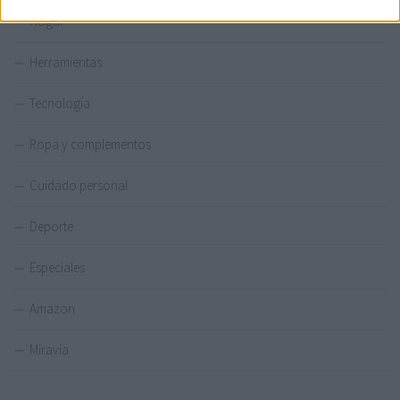
Hogar
Herramientas
Tecnología
Ropa y complementos
Cuidado personal
Deporte
Especiales
Amazon
Miravia