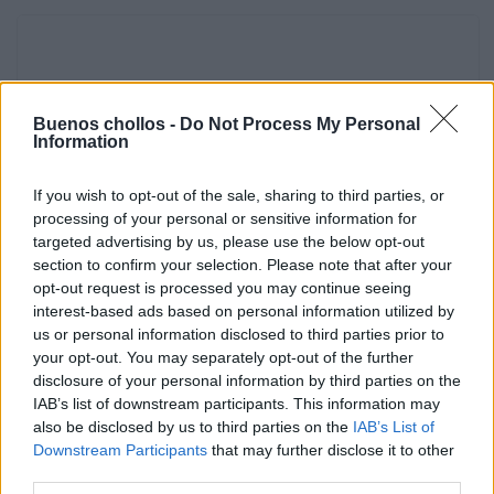
Buenos chollos -
Do Not Process My Personal
Information
If you wish to opt-out of the sale, sharing to third parties, or
processing of your personal or sensitive information for
targeted advertising by us, please use the below opt-out
section to confirm your selection. Please note that after your
opt-out request is processed you may continue seeing
interest-based ads based on personal information utilized by
us or personal information disclosed to third parties prior to
CHOLLOS 50%
/
CHOLLOS RECIENTES
/
DEPORTES NIÑO
26/01/2026
your opt-out. You may separately opt-out of the further
disclosure of your personal information by third parties on the
Zapatillas de Deporte adidas Tensaur para
IAB’s list of downstream participants. This information may
niños, 29 EU
also be disclosed by us to third parties on the
IAB’s List of
Downstream Participants
that may further disclose it to other
Las zapatillas adidas Tensaur Sport Training Lace Shoes son una
third parties.