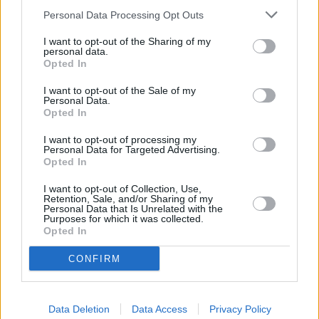
excelente opción para los niños que buscan comodidad y estilo
Personal Data Processing Opt Outs
al practicar deporte o para su uso diario. Con una horma clásica
que se ajusta perfectamente al pie, estas zapatillas cuentan
I want to opt-out of the Sharing of my
personal data.
con un cierre de cordones que garantiza un ajuste seguro y
Opted In
personalizado.
leer más
I want to opt-out of the Sale of my
Personal Data.
Opted In
I want to opt-out of processing my
Personal Data for Targeted Advertising.
REDES SOCIALES
Opted In
I want to opt-out of Collection, Use,
Retention, Sale, and/or Sharing of my
SECCIONES
Personal Data that Is Unrelated with the
Purposes for which it was collected.
Opted In
Chollos recientes
CONFIRM
Chollos al 50%
Chollos de menos de 10€
Data Deletion
Data Access
Privacy Policy