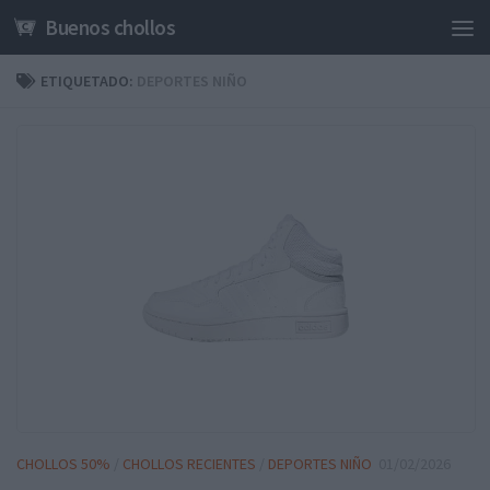
Buenos chollos
Saltar al contenido
ETIQUETADO:
DEPORTES NIÑO
CHOLLOS 50%
/
CHOLLOS RECIENTES
/
DEPORTES NIÑO
01/02/2026