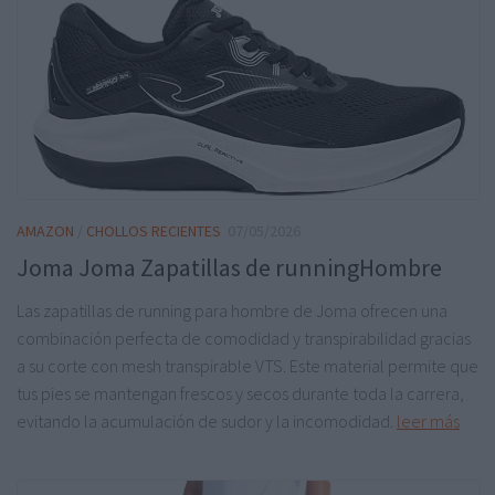
AMAZON
/
CHOLLOS RECIENTES
07/05/2026
Joma Joma Zapatillas de runningHombre
Las zapatillas de running para hombre de Joma ofrecen una
combinación perfecta de comodidad y transpirabilidad gracias
a su corte con mesh transpirable VTS. Este material permite que
tus pies se mantengan frescos y secos durante toda la carrera,
evitando la acumulación de sudor y la incomodidad.
leer más