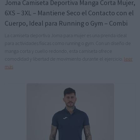
Joma Camiseta Deportiva Manga Corta Mujer,
6XS – 3XL – Mantiene Seco el Contacto con el
Cuerpo, Ideal para Running o Gym – Combi
La camiseta deportiva Joma para mujer es una prenda ideal
para actividades físicas como running o gym. Con un diseño de
manga corta y cuello redondo, esta camiseta ofrece
comodidad y libertad de movimiento durante el ejercicio.
leer
más