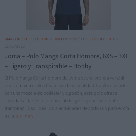
AMAZON
/
CHOLLOS 10€
/
CHOLLOS 50%
/
CHOLLOS RECIENTES
21/05/2026
Joma – Polo Manga Corta Hombre, 6XS – 3XL
– Ligero y Transpirable – Hobby
El Polo Manga Corta Hombre de Joma es una prenda versátil
que combina estilo clásico con funcionalidad. Confeccionado
con una mezcla de poliéster y algodón, este polo ofrece
suavidad al tacto, resistencia al desgaste y una excelente
transpirabilidad, ideal para actividades deportivas o para el día
a día.
leer más