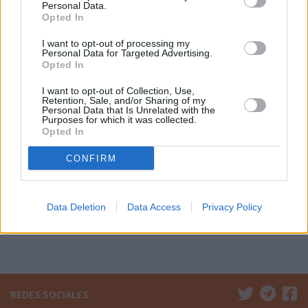
Personal Data.
Opted In
I want to opt-out of processing my
Personal Data for Targeted Advertising.
AMAZON
/
CHOLLOS 10€
/
CHOLLOS 50%
/
CHOLLOS RECIENTES
Opted In
10/04/2026
Joma – Polo Manga Corta Hombre, 6XS – 3XL
I want to opt-out of Collection, Use,
Retention, Sale, and/or Sharing of my
Personal Data that Is Unrelated with the
– Ligero y Transpirable – Hobby
Purposes for which it was collected.
Opted In
El Polo Manga Corta Joma para Hombre es una prenda versátil
CONFIRM
que combina estilo clásico con funcionalidad. Su cuello tipo
polo con tapeta de tres botones personalizados le confiere un
aspecto elegante, perfecto tanto para looks deportivos como
Data Deletion
Data Access
Privacy Policy
para el día a día.
leer más
REDES SOCIALES