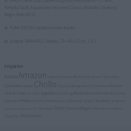
PHILIPS Serie 2200 Cafetera Espresso Automática – 2 Cafés,
Pantalla Táctil, Espumador de Leche Clásico, Molinillo Cerámico,
Negro Mate (EP22…
PUMA 392326 ZapatillasUnisex Adulto
Eastpak TRANVERZ L Maleta, 79 x 40 x 33 cm, 121 L
ETIQUETAS
Amazon
Adidas
Bosch
Calvin Klein
Apple
Auriculares
Braun
Botas
Chollo
Camisetas
Hisense
Cecotec
Detergentes
Fairy
Cámaras
Freidoras
Jack & Jones
Juguetes
Lg
Monitores
Nike
Pantalones
Joma
Lencería
Muebles
Jbl
Philips
Puma
Skechers
Samsung
Pepe Jeans
Songmics
Planchas
Satisfyer
Relojes
Tenis
Tommy Hilfiger
Tcl
Televisores
Under Armour
Xiaomi
Sudadera
Sudaderas
Hutchinson
Zapatillas