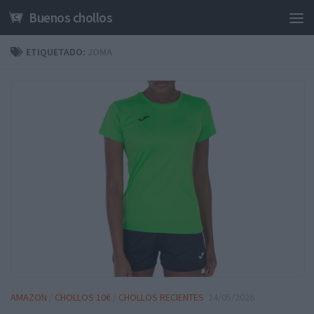
Buenos chollos
Saltar al contenido
ETIQUETADO:
JOMA
AMAZON
/
CHOLLOS 10€
/
CHOLLOS RECIENTES
24/05/2026