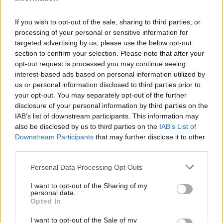
Treviso
El pantalón corto deportivo Joma Treviso es la elección
If you wish to opt-out of the sale, sharing to third parties, or
perfecta para aquellos que buscan comodidad, funcionalidad y
processing of your personal or sensitive information for
targeted advertising by us, please use the below opt-out
estilo en sus prendas deportivas. Con una cintura elástica y
section to confirm your selection. Please note that after your
ajuste de cordón, este pantalón ofrece una elasticidad
opt-out request is processed you may continue seeing
excepcional que permite total libertad de movimiento durante
interest-based ads based on personal information utilized by
cualquier actividad física.
leer más
us or personal information disclosed to third parties prior to
your opt-out. You may separately opt-out of the further
disclosure of your personal information by third parties on the
IAB’s list of downstream participants. This information may
also be disclosed by us to third parties on the
IAB’s List of
Downstream Participants
that may further disclose it to other
third parties.
Personal Data Processing Opt Outs
I want to opt-out of the Sharing of my
personal data.
Opted In
I want to opt-out of the Sale of my