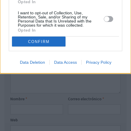
Opted In
ULTIMEA 5.1ch Barra de Sonido TV con Dolby Atmos,
Sistema de Sonido Envolvente para Home Cinema, Barra
I want to opt-out of Collection, Use,
Retention, Sale, and/or Sharing of my
de Sonido con Subwoofer para TV, 340W…
Personal Data that Is Unrelated with the
Purposes for which it was collected.
Opted In
DEJA UNA RESPUESTA
CONFIRM
Comentario
*
Data Deletion
Data Access
Privacy Policy
Nombre
*
Correo electrónico
*
Web