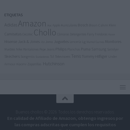
ETIQUETAS
Amazon
Adidas
Bosch
Calvin Klein
Apple
Auriculares
Braun
Aoc
Chollo
Camisetas
Cecotec
Detergentes
Fairy
Cámaras
Freidoras
Haier
Jack & Jones
Juguetes
Hisense
Lg
Monitores
Joma
Lencería
Jbl
Mattel Games
Philips
Puma
Samsung
Nike
Pantalones
Pepe Jeans
Muebles
Planchas
Satisfyer
Tenis
Tommy Hilfiger
Skechers
Tcl
Televisores
Songmics
Under
Sudaderas
Hutchinson
Armour
Xiaomi
Zapatillas
Buenos chollos © 2026. Todos los derechos reservados.
En calidad de Afiliado de Amazon, obtengo ingresos por
las compras adscritas que cumplen los requisitos