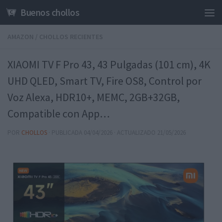
Buenos chollos
Saltar al contenido
AMAZON
/
CHOLLOS RECIENTES
XIAOMI TV F Pro 43, 43 Pulgadas (101 cm), 4K
UHD QLED, Smart TV, Fire OS8, Control por
Voz Alexa, HDR10+, MEMC, 2GB+32GB,
Compatible con App…
POR
CHOLLOS
· PUBLICADA
04/04/2026
· ACTUALIZADO
21/05/2026