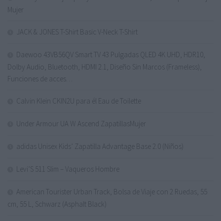
Mujer
JACK & JONES T-Shirt Basic V-Neck T-Shirt
Daewoo 43VB56QV Smart TV 43 Pulgadas QLED 4K UHD, HDR10,
Dolby Audio, Bluetooth, HDMI 2.1, Diseño Sin Marcos (Frameless),
Funciones de acces…
Calvin Klein CKIN2U para él Eau de Toilette
Under Armour UA W Ascend ZapatillasMujer
adidas Unisex Kids’ Zapatilla Advantage Base 2.0 (Niños)
Levi’S 511 Slim – Vaqueros Hombre
American Tourister Urban Track, Bolsa de Viaje con 2 Ruedas, 55
cm, 55 L, Schwarz (Asphalt Black)