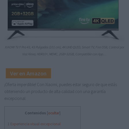
XIAOMI TV F Pro 43, 43 Pulgadas (101 cm), 4K UHD QLED, Smart TV, Fire OS8, Control por
Voz Alexa, HDR10+, MEMC, 2GB+32GB, Compatible con App…
Ver en Amazon
¡Oferta imperdible! Con Xiaomi, puedes estar seguro de que estás
obteniendo un producto de alta calidad con una garantía
excepcional.
Contenidos
[
ocultar
]
1
Experiencia visual excepcional