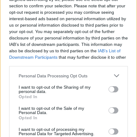
Smart TV, Fire OS8, Control por Voz Alexa, HDR10+, Modo
section to confirm your selection. Please note that after your
Game Boost 120Hz, MEMC, 2GB+3…
opt-out request is processed you may continue seeing
interest-based ads based on personal information utilized by
Skechers 118423 ZapatillasHombre
us or personal information disclosed to third parties prior to
your opt-out. You may separately opt-out of the further
Educa – Aprendo… El Abecedario con Mickey y Sus Amigos,
disclosure of your personal information by third parties on the
Juego Educativo para bebés Donde aprenderán a distinguir la
IAB’s list of downstream participants. This information may
also be disclosed by us to third parties on the
IAB’s List of
grafía de Cada Letra y a…
Downstream Participants
that may further disclose it to other
third parties.
Personal Data Processing Opt Outs
Etiquetas:
I want to opt-out of the Sharing of my
Amazon
Chollo
Xiaomi
personal data.
Opted In
I want to opt-out of the Sale of my
SIGUIENTE HISTORIA
Personal Data.
Opted In
Nike Y Nk DF Lge Knit III Short K – Shorts Chicos Unisex
I want to opt-out of processing my
Personal Data for Targeted Advertising.
HISTORIA PREVIA