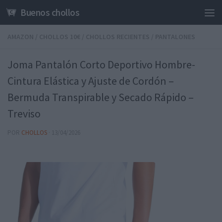
Buenos chollos
Saltar al contenido
AMAZON
/
CHOLLOS 10€
/
CHOLLOS RECIENTES
/
PANTALONES
Joma Pantalón Corto Deportivo Hombre-
Cintura Elástica y Ajuste de Cordón –
Bermuda Transpirable y Secado Rápido –
Treviso
POR
CHOLLOS
·
13/04/2026