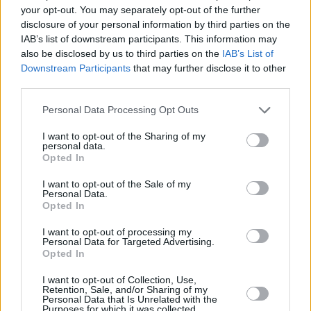
your opt-out. You may separately opt-out of the further
disclosure of your personal information by third parties on the
IAB’s list of downstream participants. This information may
also be disclosed by us to third parties on the
IAB’s List of
Etiquetas:
Amazon
Chollo
Joma
Pantalones
Downstream Participants
that may further disclose it to other
third parties.
Personal Data Processing Opt Outs
SIGUIENTE HISTORIA
OSRAM Lamps 40600000000000 LEDVANCE E27, 11 W,
I want to opt-out of the Sharing of my
personal data.
Blanco cálido, Paquete de 4, 4
Opted In
HISTORIA PREVIA
I want to opt-out of the Sale of my
Personal Data.
Mochila Viaje Cabina Avion 45x36X20 para Easyjet 30L
Opted In
Mochila Cabina Equipaje de Mano Bolso Mochilas Hombre
I want to opt-out of processing my
para Portatil de 14 Pulgadas Moch…
Personal Data for Targeted Advertising.
Opted In
I want to opt-out of Collection, Use,
DEJA UNA RESPUESTA
Retention, Sale, and/or Sharing of my
Personal Data that Is Unrelated with the
Purposes for which it was collected.