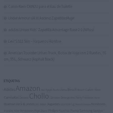
Calvin Klein CKIN2U para él Eau de Toilette
Under Armour UA W Ascend ZapatillasMujer
adidas Unisex Kids’ Zapatilla Advantage Base 2.0 (Niños)
Levi’S 511 Slim – Vaqueros Hombre
American Tourister Urban Track, Bolsa de Viaje con 2 Ruedas, 55
cm, 55 L, Schwarz (Asphalt Black)
ETIQUETAS
Amazon
Adidas
Bosch
Calvin Klein
Apple
Auriculares
Braun
Aoc
Chollo
Camisetas
Cecotec
Detergentes
Fairy
Cámaras
Freidoras
Haier
Jack & Jones
Juguetes
Hisense
Lg
Monitores
Joma
Lencería
Jbl
Mattel Games
Philips
Puma
Samsung
Nike
Pantalones
Pepe Jeans
Muebles
Planchas
Satisfyer