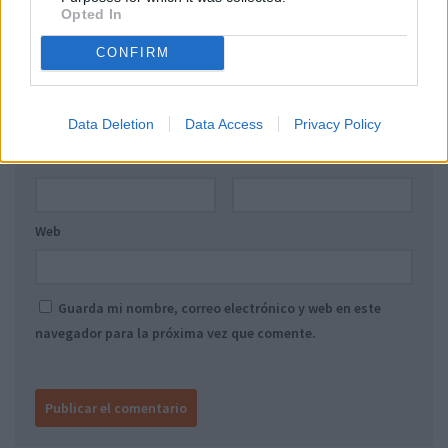
Opted In
Comentario
*
CONFIRM
Data Deletion
Data Access
Privacy Policy
Nombre
*
Correo electrónico
*
Web
Guarda mi nombre, correo electrónico y web en este
navegador para la próxima vez que comente.