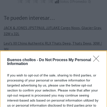
(Votos:
0
Promedio:
0
)
Te pueden interesar…
JACK & JONES JPSTPAUL JJFLAKE Cargo Noos, Glacier Gray,
32W x 32L
Levi’s XX Chino Authentic RLX Thats Deep, Thats Deep, 30W /
30L
Levi’S 501 Crop Vaqueros Mujer
Buenos chollos -
Do Not Process My Personal
Information
Carhartt Rugged Flex® Straight Fit Canvas 5-Pocket Tapered
Work Pant – Pantis Hombre
If you wish to opt-out of the sale, sharing to third parties, or
processing of your personal or sensitive information for
Dockers Easy Khaki Slim fit Hombre
targeted advertising by us, please use the below opt-out
section to confirm your selection. Please note that after your
Joma – Polo Manga Corta Hombre, 6XS – 3XL – Ligero y
opt-out request is processed you may continue seeing
Transpirable – Hobby
interest-based ads based on personal information utilized by
us or personal information disclosed to third parties prior to