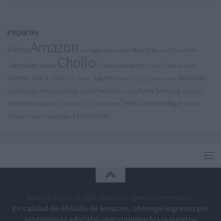
ETIQUETAS
Amazon
Adidas
Bosch
Calvin Klein
Apple
Auriculares
Braun
Aoc
Chollo
Camisetas
Cecotec
Detergentes
Fairy
Cámaras
Freidoras
Haier
Jack & Jones
Juguetes
Hisense
Lg
Monitores
Joma
Lencería
Jbl
Mattel Games
Philips
Puma
Samsung
Nike
Pantalones
Pepe Jeans
Muebles
Planchas
Satisfyer
Tenis
Tommy Hilfiger
Skechers
Tcl
Televisores
Songmics
Under
Sudaderas
Hutchinson
Armour
Xiaomi
Zapatillas
Buenos chollos © 2026. Todos los derechos reservados.
En calidad de Afiliado de Amazon, obtengo ingresos por
las compras adscritas que cumplen los requisitos