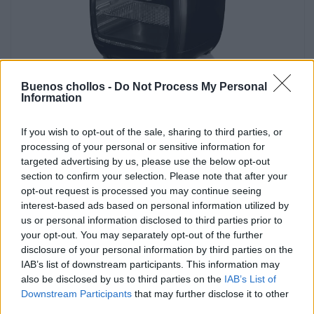
Buenos chollos -
Do Not Process My Personal
Information
AMAZON
/
CHOLLOS RECIENTES
/
FREIDORAS
19/02/2026
Ariete 4619 Freidora de aire y horno en uno,
If you wish to opt-out of the sale, sharing to third parties, or
processing of your personal or sensitive information for
11 L, multifunción, temporizador 60
targeted advertising by us, please use the below opt-out
section to confirm your selection. Please note that after your
minutos, puerta transparente extraíble,
opt-out request is processed you may continue seeing
temperatura 80 – 20…
interest-based ads based on personal information utilized by
us or personal information disclosed to third parties prior to
La Ariete 4619 es una freidora de aire y horno todo en uno que
your opt-out. You may separately opt-out of the further
ofrece una amplia gama de funciones para cocinar tus platos
disclosure of your personal information by third parties on the
IAB’s list of downstream participants. This information may
favoritos de manera más saludable y conveniente. Con una
also be disclosed by us to third parties on the
IAB’s List of
capacidad de 11 litros, esta freidora es perfecta para freír,
Downstream Participants
that may further disclose it to other
dorar, asar, descongelar, calentar, parrillar y gratinar una
third parties.