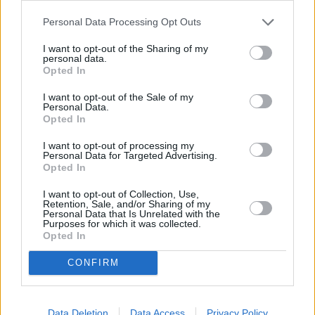
variedad de alimentos.
leer más
Personal Data Processing Opt Outs
I want to opt-out of the Sharing of my
personal data.
Opted In
I want to opt-out of the Sale of my
Personal Data.
Opted In
I want to opt-out of processing my
Personal Data for Targeted Advertising.
Opted In
I want to opt-out of Collection, Use,
Retention, Sale, and/or Sharing of my
Personal Data that Is Unrelated with the
Purposes for which it was collected.
Opted In
CHOLLOS RECIENTES
/
FREIDORAS
24/01/2026
CONFIRM
Freidora Eléctrica Cecotec Cleanfry 3L –
2000W, Acero Inoxidable
Data Deletion
Data Access
Privacy Policy