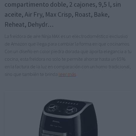
compartimento doble, 2 cajones, 9,5 l, sin
aceite, Air Fry, Max Crisp, Roast, Bake,
Reheat, Dehydr…
La freidora de aire Ninja MAX es un electrodoméstico exclusivo
de Amazon que llega para cambiar la forma en que cocinamos.
Con un diseño en color piedra dorada que aporta elegancia a tu
cocina, esta freidora no solo te permite ahorrar hasta un 65%
en la factura de la luz en comparación con un horno tradicional,
sino que también te brinda
leer más