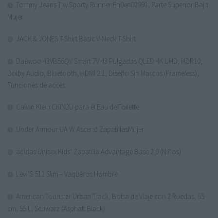
Tommy Jeans Tjw Sporty Runner En0en02991, Parte Superior Baja
Mujer
JACK & JONES T-Shirt Basic V-Neck T-Shirt
Daewoo 43VB56QV Smart TV 43 Pulgadas QLED 4K UHD, HDR10,
Dolby Audio, Bluetooth, HDMI 2.1, Diseño Sin Marcos (Frameless),
Funciones de acces…
Calvin Klein CKIN2U para él Eau de Toilette
Under Armour UA W Ascend ZapatillasMujer
adidas Unisex Kids’ Zapatilla Advantage Base 2.0 (Niños)
Levi’S 511 Slim – Vaqueros Hombre
American Tourister Urban Track, Bolsa de Viaje con 2 Ruedas, 55
cm, 55 L, Schwarz (Asphalt Black)