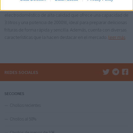
La Freidora Eléctrica de 3L Cleanfry 3 L de Cecotec es un
electrodoméstico de alta calidad que ofrece una capacidad de
3 litros y una potencia de 2000W, ideal para preparar deliciosas
frituras de forma rápida y sencilla. Además, cuenta con diversas
características que la hacen destacar en el mercado.
leer más
REDES SOCIALES
SECCIONES
Chollos recientes
Chollos al 50%
Chollos de menos de 10€