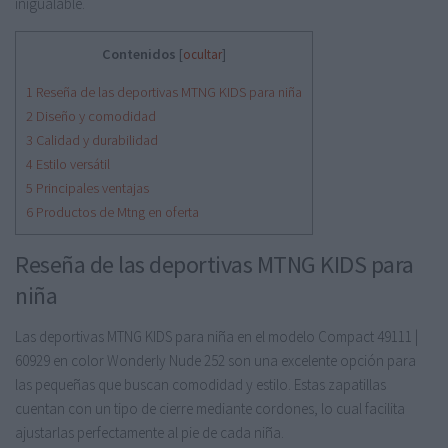
inigualable.
Contenidos
[
ocultar
]
1
Reseña de las deportivas MTNG KIDS para niña
2
Diseño y comodidad
3
Calidad y durabilidad
4
Estilo versátil
5
Principales ventajas
6
Productos de Mtng en oferta
Reseña de las deportivas MTNG KIDS para
niña
Las deportivas MTNG KIDS para niña en el modelo Compact 49111 |
60929 en color Wonderly Nude 252 son una excelente opción para
las pequeñas que buscan comodidad y estilo. Estas zapatillas
cuentan con un tipo de cierre mediante cordones, lo cual facilita
ajustarlas perfectamente al pie de cada niña.