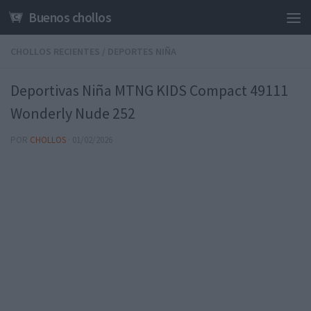
Buenos chollos
Saltar al contenido
CHOLLOS RECIENTES
/
DEPORTES NIÑA
Deportivas Niña MTNG KIDS Compact 49111
Wonderly Nude 252
POR
CHOLLOS
·
01/02/2026