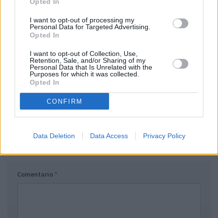
Opted In
I want to opt-out of processing my
SIGUIENTE HISTORIA
Personal Data for Targeted Advertising.
Opted In
Greenworks 24V Cordless Brushless 45Nm Taladros
atornilladores, Ligero, luz de trabajo led, embrague 18 + 1,
I want to opt-out of Collection, Use,
Retention, Sale, and/or Sharing of my
batería USB-C de 2.0Ah (potenci…
Personal Data that Is Unrelated with the
Purposes for which it was collected.
Opted In
HISTORIA PREVIA
G3 Ferrari G10096 Rapido – Hervidor de acero, 1,7 litros,
CONFIRM
inalámbrico con visor, 2200 W
Data Deletion
Data Access
Privacy Policy
DEJA UNA RESPUESTA
Comentario
*