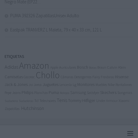
Negro Mate (EP22…
PUMA 392326 ZapatillasUnisex Adulto
Eastpak TRANVERZ L Maleta, 79 x 40 x 33 cm, 121 L
ETIQUETAS
Amazon
Adidas
Bosch
Calvin Klein
Apple
Auriculares
Braun
Botas
Chollo
Camisetas
Hisense
Cecotec
Detergentes
Fairy
Cámaras
Freidoras
Jack & Jones
Juguetes
Lg
Monitores
Nike
Pantalones
Joma
Lencería
Muebles
Jbl
Philips
Puma
Skechers
Samsung
Pepe Jeans
Songmics
Planchas
Satisfyer
Relojes
Tenis
Tommy Hilfiger
Tcl
Televisores
Under Armour
Xiaomi
Sudadera
Sudaderas
Hutchinson
Zapatillas