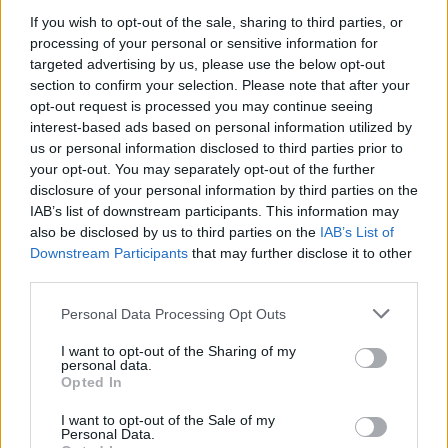
If you wish to opt-out of the sale, sharing to third parties, or
Instant Sports Tennis – Nintendo Switch
processing of your personal or sensitive information for
targeted advertising by us, please use the below opt-out
Pack de 3 Bodies Unisex para niños Playshoes, Blanco (Talla
section to confirm your selection. Please note that after your
74-80)
opt-out request is processed you may continue seeing
interest-based ads based on personal information utilized by
Cortadora femenina 2 en 1 impermeable
us or personal information disclosed to third parties prior to
your opt-out. You may separately opt-out of the further
Levi’s Hombre 559™ Relaxed Strt, Navarro, 32W / 34L
disclosure of your personal information by third parties on the
IAB’s list of downstream participants. This information may
Salomon X-ADVENTURE RECON Gore-Tex impermeables All-
also be disclosed by us to third parties on the
IAB’s List of
In-One Zapatillas para hombre
Downstream Participants
that may further disclose it to other
third parties.
Skechers Tenis Track-leshur para Hombre, Gris/Naranja, 44
EU
Personal Data Processing Opt Outs
I want to opt-out of the Sharing of my
personal data.
Opted In
Etiquetas:
I want to opt-out of the Sale of my
Amazon
Chollo
Deportes Niña
Mtng
Personal Data.